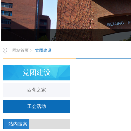
欢饮访问z6mg人生就是博有限公司西葡语系网站！
网站首页
>
党团建设
党团建设
西葡之家
工会活动
站内搜索