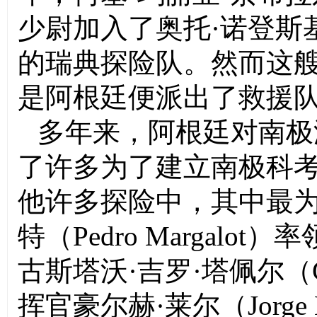
少尉加入了奥托·诺登斯
的瑞典探险队。然而这
是阿根廷便派出了救援
多年来，阿根廷对南极
了许多为了建立南极科
他许多探险中，其中最为
特（
Pedro Margalot
）率
古斯塔沃·吉罗·塔佩尔（
挥官豪尔赫·莱尔（
Jorge 