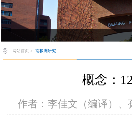
欢饮访问z6mg人生就是博有限公司西葡语系网站！
网站首页
>
南极洲研究
概念：1
作者：李佳文（编译）、孙美茹