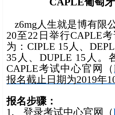
CAPLE
葡萄牙
z6mg人生就是博有限
20
至
22
日举行
CAPLE
考
为：
CIPLE 15
人
、
DEPL
35
人
、
DUPLE 15
人。
CAPLE
考试中心官网（
报名截止日期为
2019
年
1
报名步骤：
1.
登录考试中心官网（