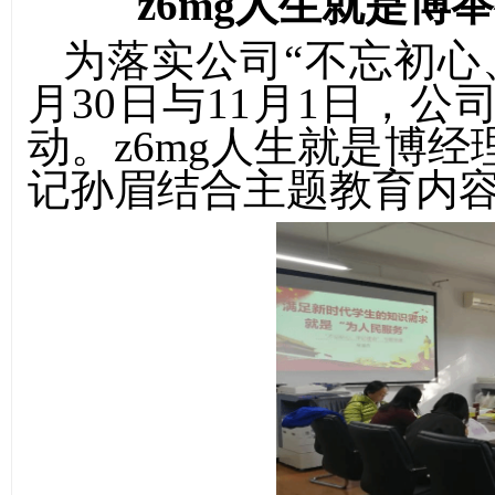
​z6mg人生就是
为落实公司“不忘初心
月
30
日与
11
月
1
日，公
动。​z6mg人生就是博
记孙眉结合主题教育内