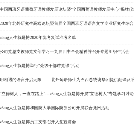
中国西班牙语葡萄牙语教师发展论坛暨“全国西葡语教师发展中心”揭牌仪
2020年北外研究生高端论坛暨首届全国西班牙语语言文学专业研究生综
z6mg人生就是博2020年统考复试准考名单
公司党总支教师党支部学习十九届四中全会精神并召开专题组织生活会
​z6mg人生就是博举行“处级干部讲党课”​活动
用相遇的语言开启无限—— 北外葡语师生为巴西总统访华团提供翻译及
“立德树人，一直在路上”---​z6mg人生就是博开展“立德树人”专题学习讨论
​z6mg人生就是博和国防大学国际防务公司开展联合党日活动
​z6mg人生就是博员工支部召开入党宣讲会