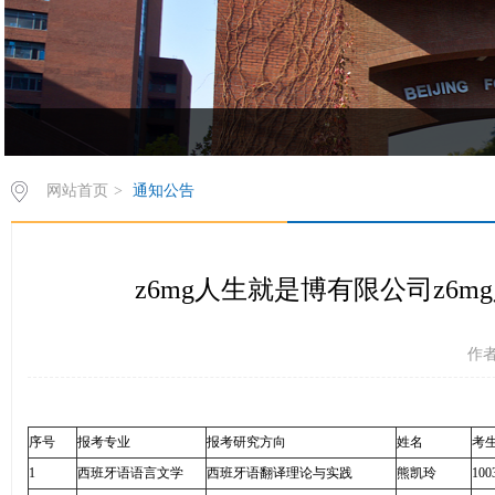
欢饮访问z6mg人生就是博有限公司西葡语系网站！
网站首页
>
通知公告
z6mg人生就是博有限公司​z6
作者
序号
报考专业
报考研究方向
姓名
考
1
西班牙语语言文学
西班牙语翻译理论与实践
熊凯玲
100