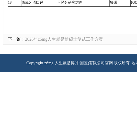
18
西班牙语口译
不区分研究方向
颜硕
100
下一篇：
2026年​z6mg人生就是博硕士复试工作方案
Copyright z6mg·人生就是博(中国区)有限公司官网 版权所有. 地址